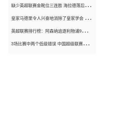
缺少英超联赛金靴位三连胜 海拉德落后6球
窗口
只有两个连续三个连续三靴
皇家马德里令人兴奋地消除了皇家学会 安
彭负责造成巨大的灾难！
英超联赛排行榜：阿森纳追逐利物浦9分 曼
联连续三件坏事
3场比赛中两个低级错误 中国超级联赛的前
守门员很老 是时候让位了 最好的继任者出
现