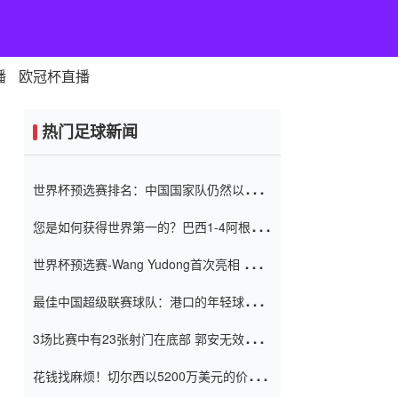
播
欧冠杯直播
热门足球新闻
世界杯预选赛排名：中国国家队仍然以6分
排名底部 进球差-13令人震惊
您是如何获得世界第一的？巴西1-4阿根
廷：Vinicius 0射击90分钟内
世界杯预选赛-Wang Yudong首次亮相 中国
国家足球队错过了世界杯0-2
最佳中国超级联赛球队：港口的年轻球员在
一场战斗中闻名 伊万放弃了泰桑
3场比赛中有23张射门在底部 郭安无效传球
（Taishan）
鸟儿被用来摆脱它 Setien痴迷于三名后卫
花钱找麻烦！切尔西以5200万美元的价格
购买了菲利克斯 签了7年 并在半年内租了夏