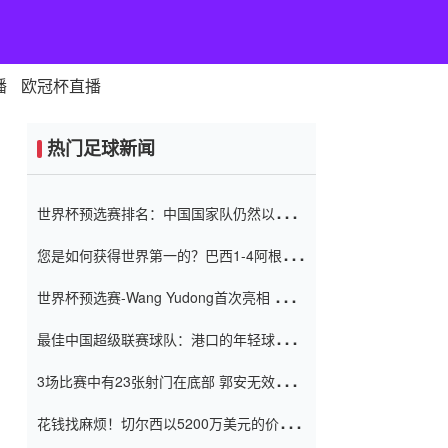
播
欧冠杯直播
热门足球新闻
世界杯预选赛排名：中国国家队仍然以6分
排名底部 进球差-13令人震惊
您是如何获得世界第一的？巴西1-4阿根
廷：Vinicius 0射击90分钟内
世界杯预选赛-Wang Yudong首次亮相 中国
国家足球队错过了世界杯0-2
最佳中国超级联赛球队：港口的年轻球员在
一场战斗中闻名 伊万放弃了泰桑
3场比赛中有23张射门在底部 郭安无效传球
（Taishan）
鸟儿被用来摆脱它 Setien痴迷于三名后卫
花钱找麻烦！切尔西以5200万美元的价格
购买了菲利克斯 签了7年 并在半年内租了夏