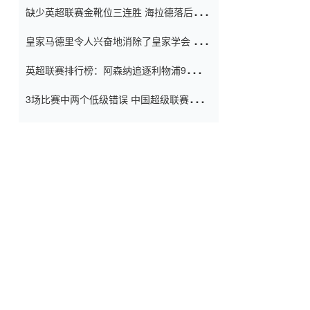
缺少英超联赛金靴位三连胜 海拉德落后6球
窗口
只有两个连续三个连续三靴
皇家马德里令人兴奋地消除了皇家学会 安
彭负责造成巨大的灾难！
英超联赛排行榜：阿森纳追逐利物浦9分 曼
联连续三件坏事
3场比赛中两个低级错误 中国超级联赛的前
守门员很老 是时候让位了 最好的继任者出
现