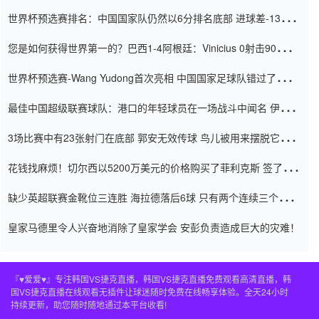
世界杯预选赛排名：中国国家队仍然以6分排名底部 进球差-13令人
震惊
您是如何获得世界第一的？巴西1-4阿根廷：Vinicius 0射击90分钟
内
世界杯预选赛-Wang Yudong首次亮相 中国国家足球队错过了世界
杯0-2
最佳中国超级联赛球队：港口的年轻球员在一场战斗中闻名 伊万放
弃了泰桑（Taishan）
3场比赛中有23张射门在底部 郭安无效传球 鸟儿被用来摆脱它
Setien痴迷于三名后卫
花钱找麻烦！切尔西以5200万美元的价格购买了菲利克斯 签了7年
并在半年内租了夏窗口
缺少英超联赛金靴位三连胜 海拉德落后6球 只有两个连续三个连续
三靴
皇家马德里令人兴奋地消除了皇家学会 安彭负责造成巨大的灾难！
『♥爱爱♥』专注韩国VS捷克直播，韩国VS捷克直播免费观看高清直播，韩
国VS捷克直播在线观看无插件让球迷随时免费在线畅享体验。全天24小时
持续更新，助您随时随地通过本平台收看!