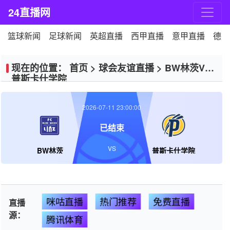
24直播网
篮球新闻
足球新闻
英超直播
西甲直播
意甲直播
德甲
现在的位置：
首页
>
球会友谊直播
>
BW林茨VS
普斯卡什学院
2026-07-11 23:00:00
已结束
VS
BW林茨
普斯卡什学院
咪咕直播
热门推荐
免费直播
直播
源：
腾讯体育