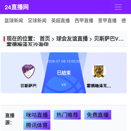
24直播网
篮球新闻
足球新闻
英超直播
西甲直播
意甲直播
德甲
现在的位置：
首页
>
球会友谊直播
>
贝斯萨巴VS
霍德梅泽瓦沙海伊
2026-07-08 16:00:00
已结束
VS
贝斯萨巴
霍德梅泽瓦沙海伊
咪咕直播
热门推荐
免费直播
直播
源：
腾讯体育