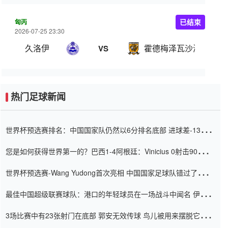
匈丙
已结束
2026-07-25 23:30
久洛伊
霍德梅泽瓦沙海伊
VS
热门足球新闻
世界杯预选赛排名：中国国家队仍然以6分排名底部 进球差-13令人
震惊
您是如何获得世界第一的？巴西1-4阿根廷：Vinicius 0射击90分钟
内
世界杯预选赛-Wang Yudong首次亮相 中国国家足球队错过了世界
杯0-2
最佳中国超级联赛球队：港口的年轻球员在一场战斗中闻名 伊万放
弃了泰桑（Taishan）
3场比赛中有23张射门在底部 郭安无效传球 鸟儿被用来摆脱它
Setien痴迷于三名后卫