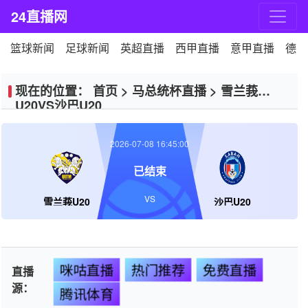
24直播网
篮球新闻
足球新闻
英超直播
西甲直播
意甲直播
德甲
现在的位置：
首页
>
马总统杯直播
>
雪兰莪
U20VS沙巴U20
2026-07-08 16:45:00
已结束
VS
雪兰莪U20
沙巴U20
咪咕直播
热门推荐
免费直播
直播
源：
腾讯体育