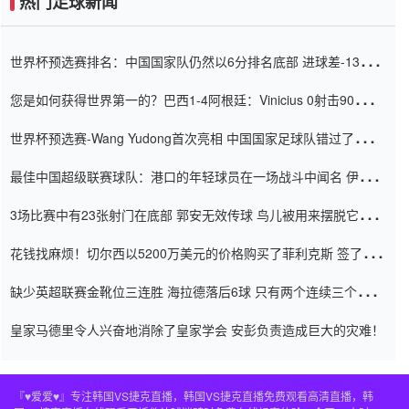
热门足球新闻
世界杯预选赛排名：中国国家队仍然以6分排名底部 进球差-13令人
震惊
您是如何获得世界第一的？巴西1-4阿根廷：Vinicius 0射击90分钟
内
世界杯预选赛-Wang Yudong首次亮相 中国国家足球队错过了世界
杯0-2
最佳中国超级联赛球队：港口的年轻球员在一场战斗中闻名 伊万放
弃了泰桑（Taishan）
3场比赛中有23张射门在底部 郭安无效传球 鸟儿被用来摆脱它
Setien痴迷于三名后卫
花钱找麻烦！切尔西以5200万美元的价格购买了菲利克斯 签了7年
并在半年内租了夏窗口
缺少英超联赛金靴位三连胜 海拉德落后6球 只有两个连续三个连续
三靴
皇家马德里令人兴奋地消除了皇家学会 安彭负责造成巨大的灾难！
『♥爱爱♥』专注韩国VS捷克直播，韩国VS捷克直播免费观看高清直播，韩