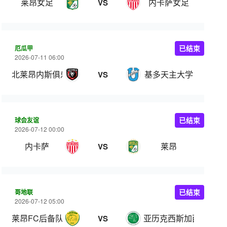
莱昂女足
内卡萨女足
VS
厄瓜甲
已结束
2026-07-11 06:00
北莱昂内斯俱乐部
基多天主大学
VS
球会友谊
已结束
2026-07-12 00:00
内卡萨
莱昂
VS
哥地联
已结束
2026-07-12 05:00
莱昂FC后备队
亚历克西斯加西亚
VS