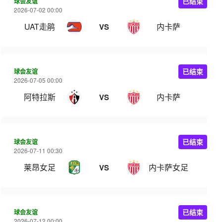
球会友谊
已结束
2026-07-02 00:00
UAT走鹃
内卡萨
VS
球会友谊
已结束
2026-07-05 00:00
阿特拉斯
内卡萨
VS
球会友谊
已结束
2026-07-11 00:30
莱昂女足
内卡萨女足
VS
球会友谊
已结束
2026-07-12 00:00