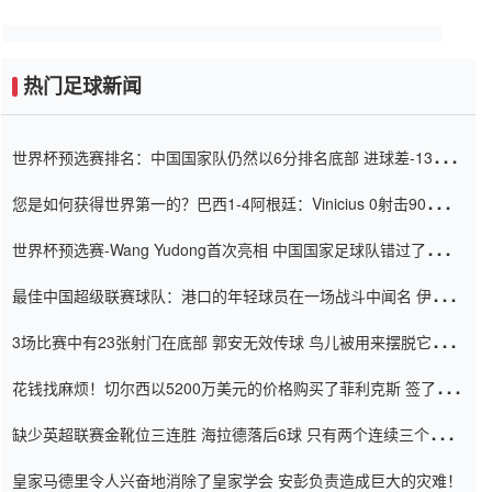
热门足球新闻
世界杯预选赛排名：中国国家队仍然以6分排名底部 进球差-13令人
震惊
您是如何获得世界第一的？巴西1-4阿根廷：Vinicius 0射击90分钟
内
世界杯预选赛-Wang Yudong首次亮相 中国国家足球队错过了世界
杯0-2
最佳中国超级联赛球队：港口的年轻球员在一场战斗中闻名 伊万放
弃了泰桑（Taishan）
3场比赛中有23张射门在底部 郭安无效传球 鸟儿被用来摆脱它
Setien痴迷于三名后卫
花钱找麻烦！切尔西以5200万美元的价格购买了菲利克斯 签了7年
并在半年内租了夏窗口
缺少英超联赛金靴位三连胜 海拉德落后6球 只有两个连续三个连续
三靴
皇家马德里令人兴奋地消除了皇家学会 安彭负责造成巨大的灾难！