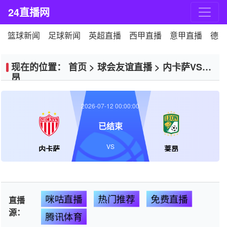
24直播网
篮球新闻
足球新闻
英超直播
西甲直播
意甲直播
德甲
现在的位置：
首页
>
球会友谊直播
>
内卡萨VS莱
昂
2026-07-12 00:00:00
已结束
VS
内卡萨
莱昂
咪咕直播
热门推荐
免费直播
直播
源：
腾讯体育