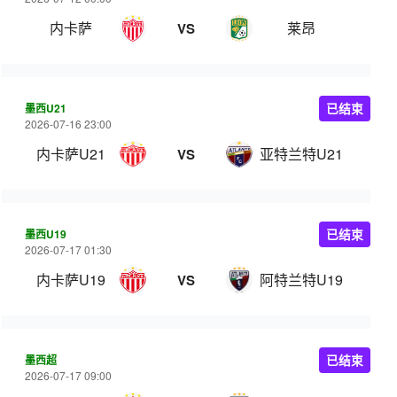
内卡萨
莱昂
VS
墨西U21
已结束
2026-07-16 23:00
内卡萨U21
亚特兰特U21
VS
墨西U19
已结束
2026-07-17 01:30
内卡萨U19
阿特兰特U19
VS
墨西超
已结束
2026-07-17 09:00