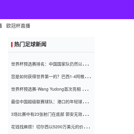
播
欧冠杯直播
热门足球新闻
世界杯预选赛排名：中国国家队仍然以6分
排名底部 进球差-13令人震惊
您是如何获得世界第一的？巴西1-4阿根
廷：Vinicius 0射击90分钟内
世界杯预选赛-Wang Yudong首次亮相 中国
国家足球队错过了世界杯0-2
最佳中国超级联赛球队：港口的年轻球员在
一场战斗中闻名 伊万放弃了泰桑
3场比赛中有23张射门在底部 郭安无效传球
（Taishan）
鸟儿被用来摆脱它 Setien痴迷于三名后卫
花钱找麻烦！切尔西以5200万美元的价格
购买了菲利克斯 签了7年 并在半年内租了夏