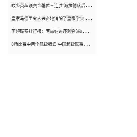
缺少英超联赛金靴位三连胜 海拉德落后6球
窗口
只有两个连续三个连续三靴
皇家马德里令人兴奋地消除了皇家学会 安
彭负责造成巨大的灾难！
英超联赛排行榜：阿森纳追逐利物浦9分 曼
联连续三件坏事
3场比赛中两个低级错误 中国超级联赛的前
守门员很老 是时候让位了 最好的继任者出
现