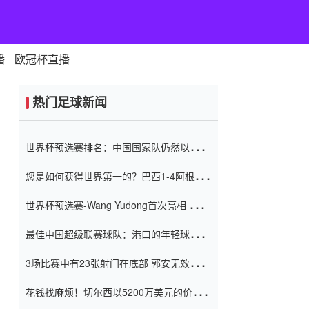
播
欧冠杯直播
热门足球新闻
世界杯预选赛排名：中国国家队仍然以6分
排名底部 进球差-13令人震惊
您是如何获得世界第一的？巴西1-4阿根
廷：Vinicius 0射击90分钟内
世界杯预选赛-Wang Yudong首次亮相 中国
国家足球队错过了世界杯0-2
最佳中国超级联赛球队：港口的年轻球员在
一场战斗中闻名 伊万放弃了泰桑
3场比赛中有23张射门在底部 郭安无效传球
（Taishan）
鸟儿被用来摆脱它 Setien痴迷于三名后卫
花钱找麻烦！切尔西以5200万美元的价格
购买了菲利克斯 签了7年 并在半年内租了夏