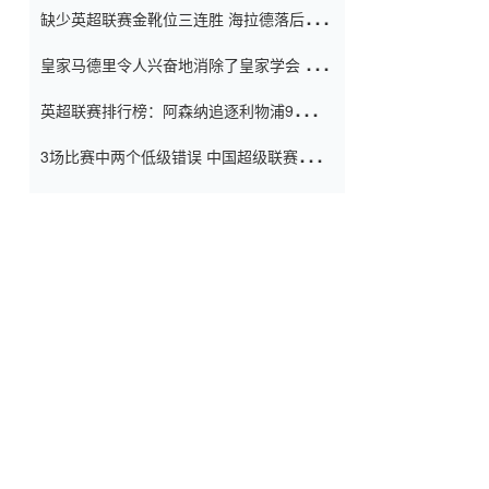
缺少英超联赛金靴位三连胜 海拉德落后6球
窗口
只有两个连续三个连续三靴
皇家马德里令人兴奋地消除了皇家学会 安
彭负责造成巨大的灾难！
英超联赛排行榜：阿森纳追逐利物浦9分 曼
联连续三件坏事
3场比赛中两个低级错误 中国超级联赛的前
守门员很老 是时候让位了 最好的继任者出
现