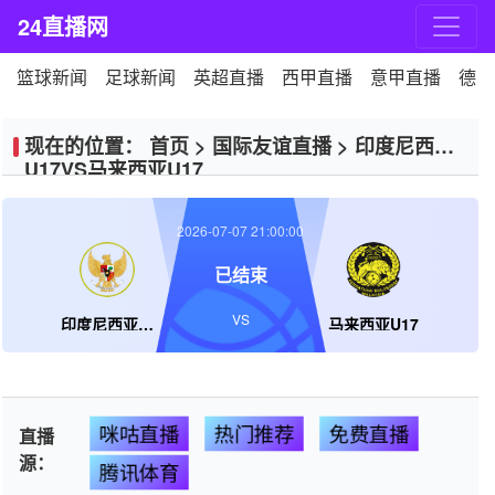
24直播网
篮球新闻
足球新闻
英超直播
西甲直播
意甲直播
德甲
现在的位置：
首页
>
国际友谊直播
>
印度尼西亚
U17VS马来西亚U17
2026-07-07 21:00:00
已结束
VS
印度尼西亚U17
马来西亚U17
咪咕直播
热门推荐
免费直播
直播
源：
腾讯体育