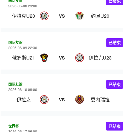
国际友谊
已结束
2026-06-08 23:00
伊拉克U20
约旦U20
VS
国际友谊
已结束
2026-06-09 22:30
俄罗斯U21
伊拉克U23
VS
国际友谊
已结束
2026-06-10 09:00
伊拉克
委内瑞拉
VS
世界杯
已结束
2026-06-17 06:00