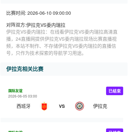
比赛时间: 2026-06-10 09:00:00
对阵双方:
伊拉克VS委内瑞拉
伊拉克VS委内瑞拉：在线看伊拉克VS委内瑞拉高清直
播，24直播网提供伊拉克VS委内瑞拉现场比赛直播视
频，本站不制作、不存储伊拉克VS委内瑞拉的直播信
号，只作为技术探索的导航学习用途。
伊拉克相关比赛
国际友谊
已结束
2026-06-05 03:00
西班牙
伊拉克
VS