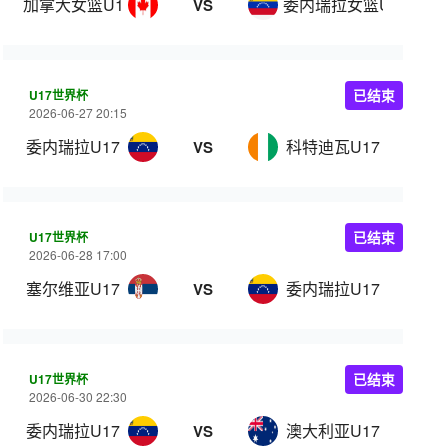
加拿大女篮U18
委内瑞拉女篮U18
VS
U17世界杯
已结束
2026-06-27 20:15
委内瑞拉U17
科特迪瓦U17
VS
U17世界杯
已结束
2026-06-28 17:00
塞尔维亚U17
委内瑞拉U17
VS
U17世界杯
已结束
2026-06-30 22:30
委内瑞拉U17
澳大利亚U17
VS