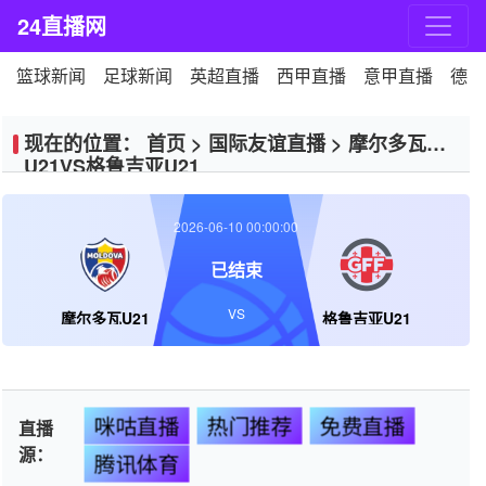
24直播网
篮球新闻
足球新闻
英超直播
西甲直播
意甲直播
德甲
现在的位置：
首页
>
国际友谊直播
>
摩尔多瓦
U21VS格鲁吉亚U21
2026-06-10 00:00:00
已结束
VS
摩尔多瓦U21
格鲁吉亚U21
咪咕直播
热门推荐
免费直播
直播
源：
腾讯体育