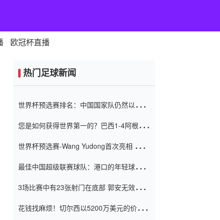
播
欧冠杯直播
热门足球新闻
世界杯预选赛排名：中国国家队仍然以6分
排名底部 进球差-13令人震惊
您是如何获得世界第一的？巴西1-4阿根
廷：Vinicius 0射击90分钟内
世界杯预选赛-Wang Yudong首次亮相 中国
国家足球队错过了世界杯0-2
最佳中国超级联赛球队：港口的年轻球员在
一场战斗中闻名 伊万放弃了泰桑
3场比赛中有23张射门在底部 郭安无效传球
（Taishan）
鸟儿被用来摆脱它 Setien痴迷于三名后卫
花钱找麻烦！切尔西以5200万美元的价格
购买了菲利克斯 签了7年 并在半年内租了夏