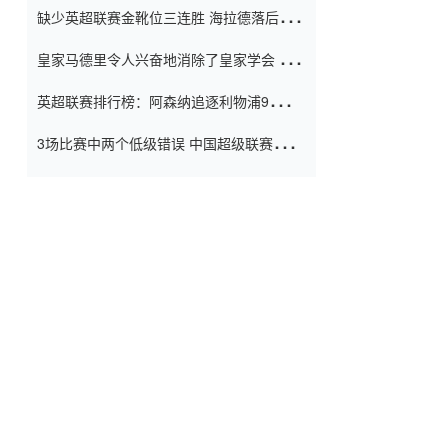
缺少英超联赛金靴位三连胜 海拉德落后6球
窗口
只有两个连续三个连续三靴
皇家马德里令人兴奋地消除了皇家学会 安
彭负责造成巨大的灾难！
英超联赛排行榜：阿森纳追逐利物浦9分 曼
联连续三件坏事
3场比赛中两个低级错误 中国超级联赛的前
守门员很老 是时候让位了 最好的继任者出
现