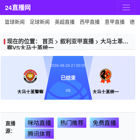
24直播网
篮球新闻
足球新闻
英超直播
西甲直播
意甲直播
德甲
现在的位置：
首页
>
叙利亚甲直播
>
大马士革警
察VS大马士革统一
2026-06-24 21:00:00
已结束
VS
大马士革警察
大马士革统一
咪咕直播
热门推荐
免费直播
直播
源：
腾讯体育