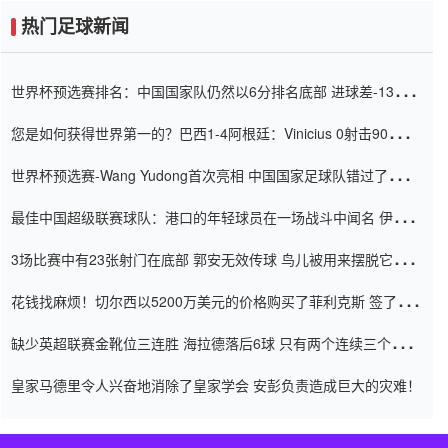
热门足球新闻
世界杯预选赛排名：中国国家队仍然以6分排名底部 进球差-13令人
震惊
您是如何获得世界第一的？巴西1-4阿根廷：Vinicius 0射击90分钟
内
世界杯预选赛-Wang Yudong首次亮相 中国国家足球队错过了世界
杯0-2
最佳中国超级联赛球队：港口的年轻球员在一场战斗中闻名 伊万放
弃了泰桑（Taishan）
3场比赛中有23张射门在底部 郭安无效传球 鸟儿被用来摆脱它
Setien痴迷于三名后卫
花钱找麻烦！切尔西以5200万美元的价格购买了菲利克斯 签了7年
并在半年内租了夏窗口
缺少英超联赛金靴位三连胜 海拉德落后6球 只有两个连续三个连续
三靴
皇家马德里令人兴奋地消除了皇家学会 安彭负责造成巨大的灾难！