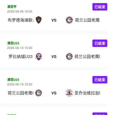
澳昆甲
已结束
2026-06-06 16:00
布罗德海滩联合
荷兰公园老鹰
VS
澳昆U23
已结束
2026-06-13 10:30
罗比纳城U23
荷兰公园老鹰U23
VS
澳昆U23
已结束
2026-06-19 16:30
荷兰公园老鹰U23
圣乔治维拉翁U23
VS