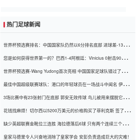
热门足球新闻
世界杯预选赛排名：中国国家队仍然以6分排名底部 进球差-13令人
震惊
您是如何获得世界第一的？巴西1-4阿根廷：Vinicius 0射击90分钟
内
世界杯预选赛-Wang Yudong首次亮相 中国国家足球队错过了世界
杯0-2
最佳中国超级联赛球队：港口的年轻球员在一场战斗中闻名 伊万放
弃了泰桑（Taishan）
3场比赛中有23张射门在底部 郭安无效传球 鸟儿被用来摆脱它
Setien痴迷于三名后卫
花钱找麻烦！切尔西以5200万美元的价格购买了菲利克斯 签了7年
并在半年内租了夏窗口
缺少英超联赛金靴位三连胜 海拉德落后6球 只有两个连续三个连续
三靴
皇家马德里令人兴奋地消除了皇家学会 安彭负责造成巨大的灾难！