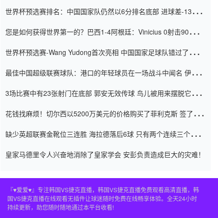
世界杯预选赛排名：中国国家队仍然以6分排名底部 进球差-13令人
震惊
您是如何获得世界第一的？巴西1-4阿根廷：Vinicius 0射击90分钟
内
世界杯预选赛-Wang Yudong首次亮相 中国国家足球队错过了世界
杯0-2
最佳中国超级联赛球队：港口的年轻球员在一场战斗中闻名 伊万放
弃了泰桑（Taishan）
3场比赛中有23张射门在底部 郭安无效传球 鸟儿被用来摆脱它
Setien痴迷于三名后卫
花钱找麻烦！切尔西以5200万美元的价格购买了菲利克斯 签了7年
并在半年内租了夏窗口
缺少英超联赛金靴位三连胜 海拉德落后6球 只有两个连续三个连续
三靴
皇家马德里令人兴奋地消除了皇家学会 安彭负责造成巨大的灾难！
『♥爱爱♥』专注韩国VS捷克直播，韩国VS捷克直播免费观看高清直播，韩
国VS捷克直播在线观看无插件让球迷随时免费在线畅享体验。全天24小时
持续更新，助您随时随地通过本平台收看!