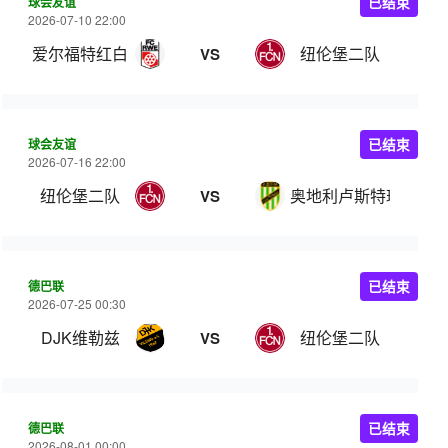
球会友谊
已结束
2026-07-10 22:00
爱尔福特红白
纽伦堡二队
VS
球会友谊
已结束
2026-07-16 22:00
纽伦堡二队
奥地利卢斯特瑙
VS
德巴联
已结束
2026-07-25 00:30
DJK维勒兹
纽伦堡二队
VS
德巴联
已结束
2026-08-01 00:00