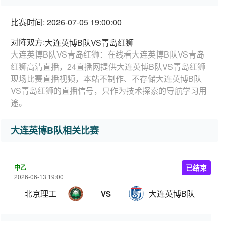
比赛时间: 2026-07-05 19:00:00
对阵双方:
大连英博B队VS青岛红狮
大连英博B队VS青岛红狮：在线看大连英博B队VS青岛
红狮高清直播，24直播网提供大连英博B队VS青岛红狮
现场比赛直播视频，本站不制作、不存储大连英博B队
VS青岛红狮的直播信号，只作为技术探索的导航学习用
途。
大连英博B队相关比赛
中乙
已结束
2026-06-13 19:00
北京理工
大连英博B队
VS