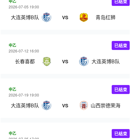
中乙
已结束
2026-07-05 19:00
大连英博B队
青岛红狮
VS
中乙
已结束
2026-07-12 16:00
长春喜都
大连英博B队
VS
中乙
已结束
2026-07-19 19:00
大连英博B队
山西崇德荣海
VS
中乙
已结束
2026-07-25 17:30