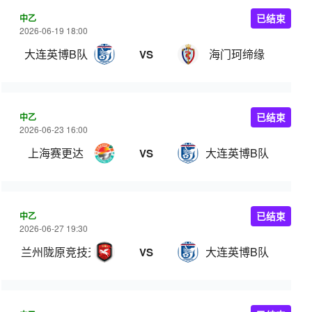
中乙
已结束
2026-06-19 18:00
大连英博B队
海门珂缔缘
VS
中乙
已结束
2026-06-23 16:00
上海赛更达
大连英博B队
VS
中乙
已结束
2026-06-27 19:30
兰州陇原竞技天佑德
大连英博B队
VS