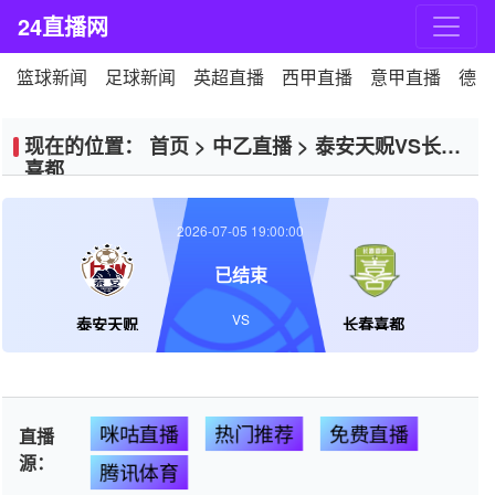
24直播网
篮球新闻
足球新闻
英超直播
西甲直播
意甲直播
德甲
现在的位置：
首页
>
中乙直播
>
泰安天贶VS长春
喜都
2026-07-05 19:00:00
已结束
VS
泰安天贶
长春喜都
咪咕直播
热门推荐
免费直播
直播
源：
腾讯体育