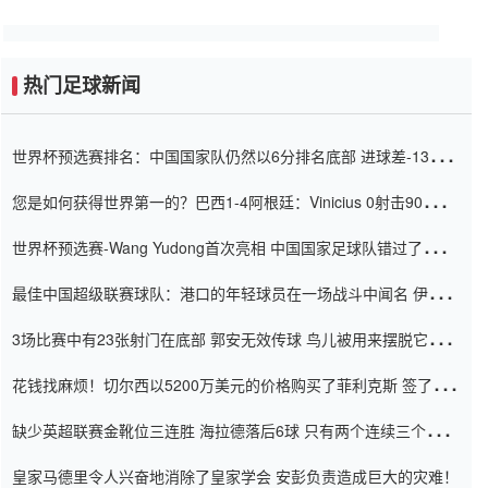
热门足球新闻
世界杯预选赛排名：中国国家队仍然以6分排名底部 进球差-13令人
震惊
您是如何获得世界第一的？巴西1-4阿根廷：Vinicius 0射击90分钟
内
世界杯预选赛-Wang Yudong首次亮相 中国国家足球队错过了世界
杯0-2
最佳中国超级联赛球队：港口的年轻球员在一场战斗中闻名 伊万放
弃了泰桑（Taishan）
3场比赛中有23张射门在底部 郭安无效传球 鸟儿被用来摆脱它
Setien痴迷于三名后卫
花钱找麻烦！切尔西以5200万美元的价格购买了菲利克斯 签了7年
并在半年内租了夏窗口
缺少英超联赛金靴位三连胜 海拉德落后6球 只有两个连续三个连续
三靴
皇家马德里令人兴奋地消除了皇家学会 安彭负责造成巨大的灾难！