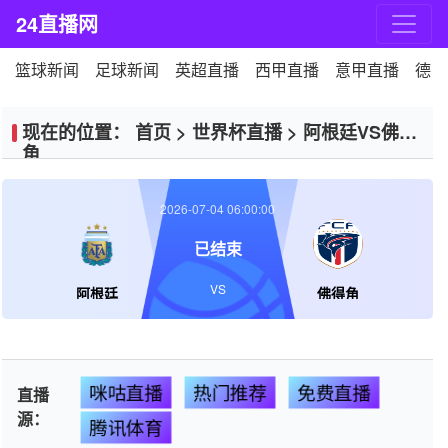
24直播网
篮球新闻
足球新闻
英超直播
西甲直播
意甲直播
德甲
现在的位置：
首页
>
世界杯直播
>
阿根廷VS佛得
角
2026-07-04 06:00:00
已结束
VS
阿根廷
佛得角
咪咕直播
热门推荐
免费直播
直播
源：
腾讯体育