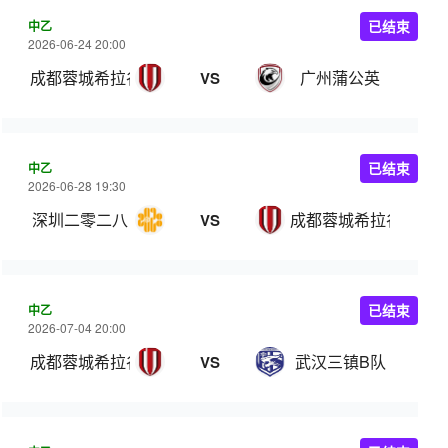
中乙
已结束
2026-06-24 20:00
成都蓉城希拉谷
广州蒲公英
VS
中乙
已结束
2026-06-28 19:30
深圳二零二八
成都蓉城希拉谷
VS
中乙
已结束
2026-07-04 20:00
成都蓉城希拉谷
武汉三镇B队
VS