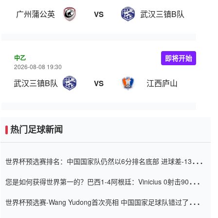
广州蒲公英
武汉三镇B队
VS
中乙
即将开始
2026-08-08 19:30
武汉三镇B队
江西庐山
VS
热门足球新闻
世界杯预选赛排名：中国国家队仍然以6分排名底部 进球差-13令人
震惊
您是如何获得世界第一的？巴西1-4阿根廷：Vinicius 0射击90分钟
内
世界杯预选赛-Wang Yudong首次亮相 中国国家足球队错过了世界
杯0-2