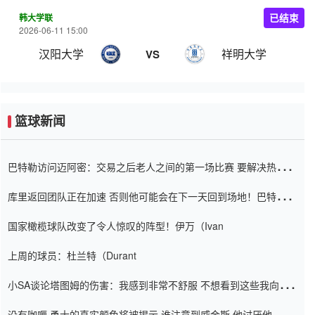
韩大学联
已结束
2026-06-11 15:00
汉阳大学
祥明大学
VS
篮球新闻
巴特勒访问迈阿密：交易之后老人之间的第一场比赛 要解决热情的
怨恨
库里返回团队正在加速 否则他可能会在下一天回到场地！巴特勒迈
阿密的纸牌游戏引起了人们的关注
国家橄榄球队改变了令人惊叹的阵型！伊万（Ivan
上周的球员：杜兰特（Durant
小SA谈论塔图姆的伤害：我感到非常不舒服 不想看到这些我向他
道歉
没有咖喱 勇士的真实颜色将被揭示 谁注意到威金斯 他讨厌他的老