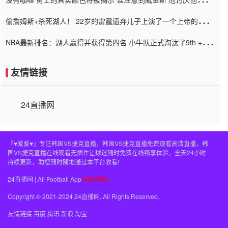
老板
偷詹姆斯+杀死湖人！ 22岁的雷霆遗弃儿子上演了一个上帝的剧
本：疯狂的反击争夺1亿元人民币的合同
NBA最新排名：湖人赢得并获得第四名 小牛队正式淘汰了9th + 76
人
友情链接
24直播网
『♥爱爱♥』专注韩国VS捷克直播，韩国VS捷克直播免费观看高清直播，韩
国VS捷克直播在线观看无插件让球迷随时免费在线畅享体验。全天24小时
持续更新，助您随时随地通过本平台收看!
24直播网 | All Football App
网站地图
Copyright © 2021-2024 24直播网. All Rights Reserved.
友情链接
百度
腾讯
新浪
淘宝