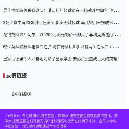
杯0-2
最佳中国超级联赛球队：港口的年轻球员在一场战斗中闻名 伊万放
弃了泰桑（Taishan）
3场比赛中有23张射门在底部 郭安无效传球 鸟儿被用来摆脱它
Setien痴迷于三名后卫
花钱找麻烦！切尔西以5200万美元的价格购买了菲利克斯 签了7年
并在半年内租了夏窗口
缺少英超联赛金靴位三连胜 海拉德落后6球 只有两个连续三个连续
三靴
皇家马德里令人兴奋地消除了皇家学会 安彭负责造成巨大的灾难！
友情链接
24直播网
『♥爱爱♥』专注韩国VS捷克直播，韩国VS捷克直播免费观看高清直播，韩
国VS捷克直播在线观看无插件让球迷随时免费在线畅享体验。全天24小时
持续更新，助您随时随地通过本平台收看!